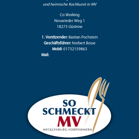
und heimische Kochkunst in MV
Co Working
Neuwieder Weg 1
18273 Güstrow
1. Vorsitzender:
Bastian Pochstein
Geschäftsführer:
Norbert Bosse
Mobil:
01732159863
Mail:
kontakt@so-schmeckt-mv.de